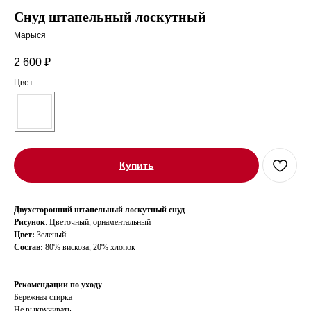
Снуд штапельный лоскутный
Марыся
2 600
₽
Цвет
Купить
Двухсторонний штапельный лоскутный снуд
Рисунок
: Цветочный, орнаментальный
Цвет:
Зеленый
Состав:
80% вискоза, 20% хлопок
Рекомендации по уходу
Бережная стирка
Не выкручивать