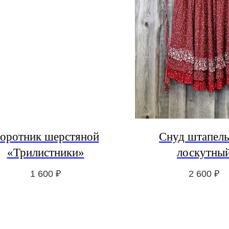
оротник шерстяной
Снуд штапел
«Трилистники»
лоскутны
1 600
₽
2 600
₽