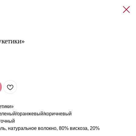
укетики»
етики»
еленый/оранжевый/коричневый
точный
ль, натуральное волокно, 80% вискоза, 20%