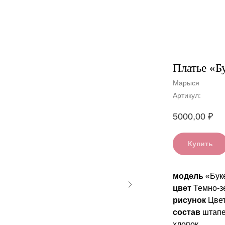
Платье «Б
Марыся
Артикул:
5000,00
₽
Купить
модель
«Бук
цвет
Темно-з
рисунок
Цве
состав
штапе
хлопок