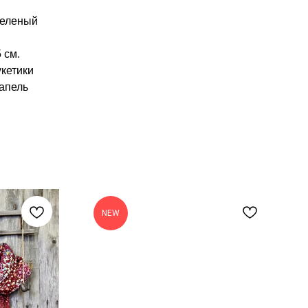
зеленый
 см.
укетики
апель
NEW