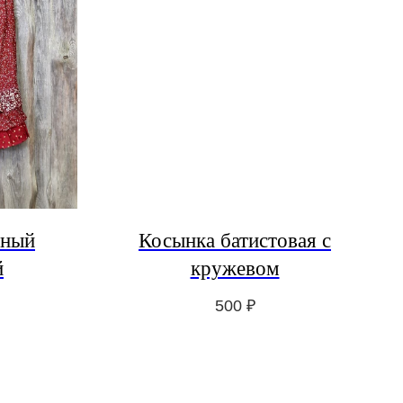
ьный
Косынка батистовая с
й
кружевом
500
₽