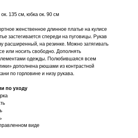
ок. 135 см, юбка ок. 90 см
ортное женственное длинное платье на кулисе
тье застегивается спереди на пуговицы. Рукав
зу расширенный, на резинке. Можно затягивать
се или носить свободно. Дополнять
элементами одежды. Полюбившаяся всем
тики» дополнена рюшами из контрастной
ани по горловине и низу рукава.
и по уходу
рка
ть
ь
ь
правленном виде