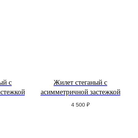
ый с
Жилет стеганый с
астежкой
асимметричной застежкой
4 500
₽