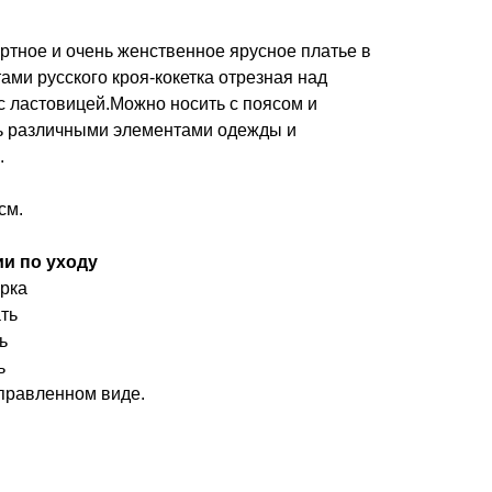
ртное и очень женственное ярусное платье в
ами русского кроя-кокетка отрезная над
 с ластовицей.Можно носить с поясом и
ь различными элементами одежды и
.
см.
и по уходу
рка
ть
ь
ь
правленном виде.