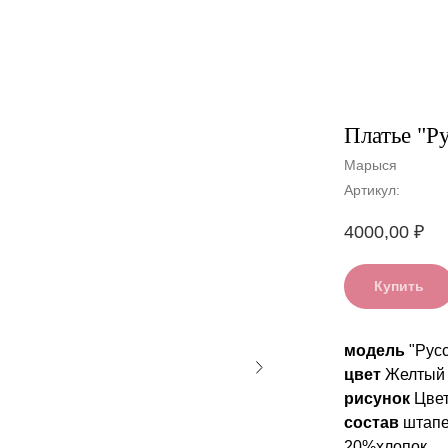
Платье "Ру
Марыся
Артикул:
4000,00
₽
Купить
модель
"Русс
цвет
Желтый
рисунок
Цве
состав
штапе
20%хлопок