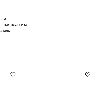
 см.
усская классика
апель