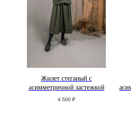
Жилет стеганый с
асимметричной застежкой
аси
4 500
₽