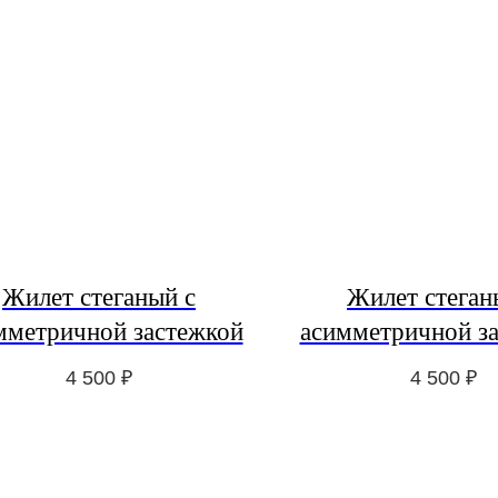
Жилет стеганый с
Жилет стеган
мметричной застежкой
асимметричной з
4 500
₽
4 500
₽