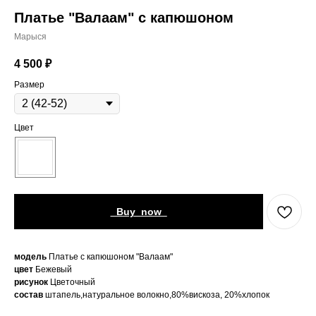
Платье "Валаам" с капюшоном
Марыся
4 500
₽
Размер
Цвет
_Buy_now_
модель
Платье с капюшоном "Валаам"
цвет
Бежевый
рисунок
Цветочный
состав
штапель,натуральное волокно,80%вискоза, 20%хлопок