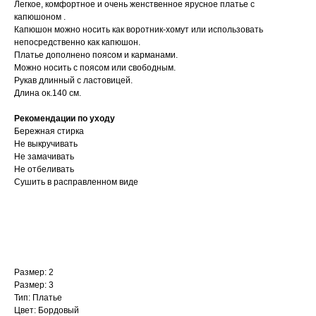
Легкое, комфортное и очень женственное ярусное платье с
капюшоном .
Капюшон можно носить как воротник-хомут или использовать
непосредственно как капюшон.
Платье дополнено поясом и карманами.
Можно носить с поясом или свободным.
Рукав длинный с ластовицей.
Длина ок.140 см.
Рекомендации по уходу
Бережная стирка
Не выкручивать
Не замачивать
Не отбеливать
Сушить в расправленном виде
Размер: 2
Размер: 3
Тип: Платье
Цвет: Бордовый