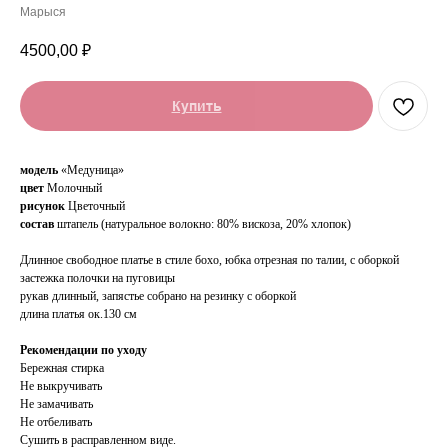
Марыся
4500,00
₽
Купить
модель
«Медуница»
цвет
Молочный
рисунок
Цветочный
состав
штапель (натуральное волокно: 80% вискоза, 20% хлопок)
Длинное свободное платье в стиле бохо, юбка отрезная по талии, с оборкой
застежка полочки на пуговицы
рукав длинный, запястье собрано на резинку с оборкой
длина платья ок.130 см
Рекомендации по уходу
Бережная стирка
Не выкручивать
Не замачивать
Не отбеливать
Сушить в расправленном виде.