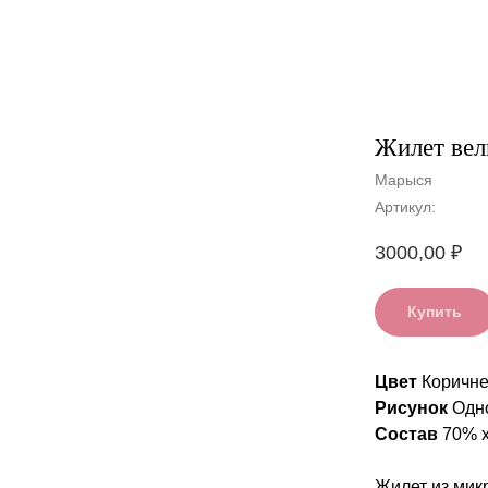
Жилет вел
Марыся
Артикул:
3000,00
₽
Купить
Цвет
Коричн
Рисунок
Одн
Состав
70% х
Жилет из мик