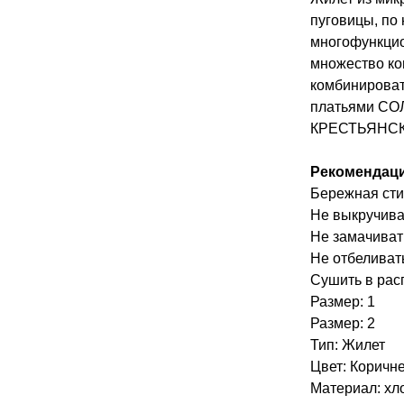
пуговицы, по
многофункцио
множество к
комбинироват
платьями С
КРЕСТЬЯНСК
Рекомендаци
Бережная сти
Не выкручива
Не замачиват
Не отбеливат
Сушить в рас
Размер: 1
Размер: 2
Тип: Жилет
Цвет: Коричн
Материал: хл