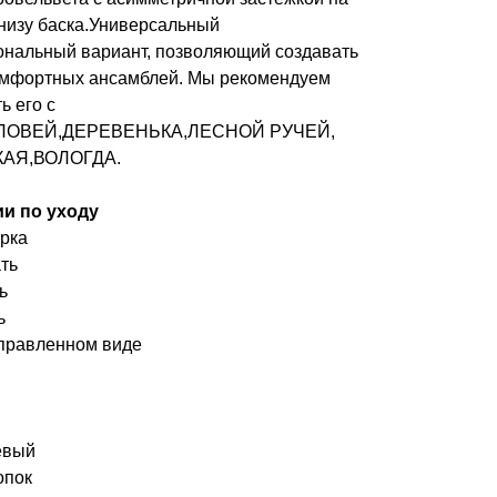
 низу баска.Универсальный
нальный вариант, позволяющий создавать
омфортных ансамблей. Мы рекомендуем
ь его с
ОЛОВЕЙ,ДЕРЕВЕНЬКА,ЛЕСНОЙ РУЧЕЙ,
АЯ,ВОЛОГДА.
и по уходу
рка
ть
ь
ь
правленном виде
евый
опок