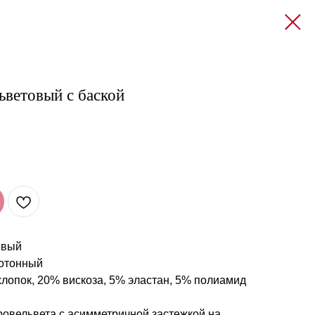
ьветовый с баской
евый
отонный
лопок, 20% вискоза, 5% эластан, 5% полиамид
ровельвета с асимметричной застежкой на