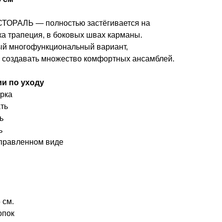
ТОРАЛЬ — полностью застёгивается на
ка трапеция, в боковых швах карманы.
й многофункциональный вариант,
создавать множество комфортных ансамблей.
и по уходу
рка
ть
ь
ь
правленном виде
н
 см.
опок