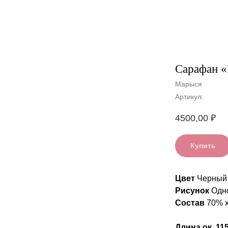
Сарафан «
Марыся
Артикул:
4500,00
₽
Купить
Цвет
Черный
Рисунок
Одн
Состав
70% х
Длина ок. 11