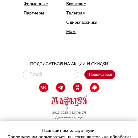
Фирменные
Вконтакте
Партнеры
Телеграм
Одноклассники
Макс
ПОДПИСАТЬСЯ НА АКЦИИ И СКИДКИ
Подписаться
2013-2025
©
МАРЫСЯ
Душевные наряды
Уважаемые покупатели, обращаем ваше внимание, что
Наш сайт использует куки.
заказы в интернет-магазине обрабатываются в рабочее
время:
Продолжая им пользоваться, вы соглашаетесь на обработку