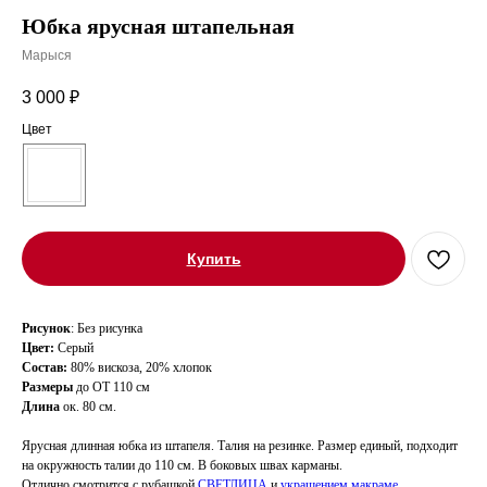
Юбка ярусная штапельная
Марыся
3 000
₽
Цвет
Купить
Рисунок
: Без рисунка
Цвет:
Серый
Состав:
80% вискоза, 20% хлопок
Размеры
до ОТ 110 см
Длина
ок. 80 см.
Ярусная длинная юбка из штапеля. Талия на резинке. Размер единый, подходит
на окружность талии до 110 см. В боковых швах карманы.
Отлично смотрится с рубашкой
СВЕТЛИЦА
и
украшением макраме